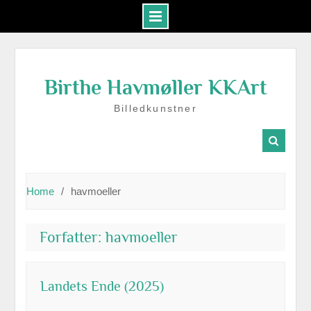
Skip
to
Birthe Havmøller KKArt
content
Billedkunstner
Home
havmoeller
Forfatter:
havmoeller
Landets Ende (2025)