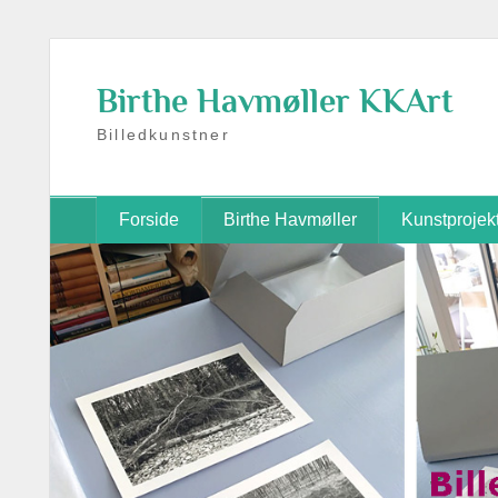
Skip
to
Birthe Havmøller KKArt
content
Billedkunstner
Forside
Birthe Havmøller
Kunstprojek